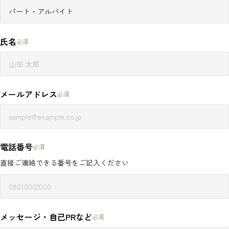
店舗情報
マツザキについて
農業事業
会社概要
酒事業
店舗一覧
氏名
必須
マツザキの歴史
飲食事業
マツザキ 中福本店
飲食店支援サービス
マツザキ 新宿店
イベント企画・運営
メールアドレス
マツザキ 浦和パルコ店
必須
ツザキ U_PLACE 川越店
tanding Bar MATSUZAKI
武蔵野蒸留所 ↗
電話番号
お問い合わせ
必須
お結び しゅん
直接ご連絡できる番号をご記入ください
メッセージ・自己PRなど
必須