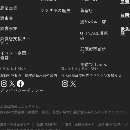
お知
農業事業
マツザキの歴史
新宿店
お問
酒事業
浦和パルコ店
飲食事業
飲食
U_PLACE川越
談
店
飲食店支援サー
ビス
武蔵野蒸留所
イベント企画・
↗
運営
お結び しゅん
Official SNS
Standing Bar SNS
お勧めのお酒・限定商品入荷の案内
再入荷商品や店内イベントのお知らせ
プライバシーポリシー
お酒は20歳になってから。
妊娠中や授乳期の飲酒は、胎児、乳児の発育に悪影響を与えるおそれがあります。
酒類小売販売業免許（川越酒1第205号） ／ 酒類小売販売業免許（川越酒1第123号） ／
全酒類卸売販売業免許 （川越酒1第19号）