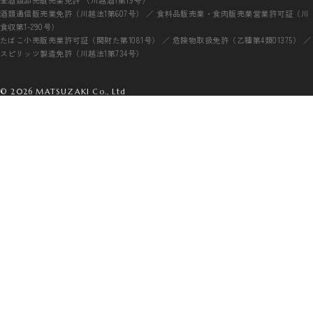
酒類通信販売業免許（川越法1第607号） ／ 食料品販売業・食肉販売業営業許可証（川
食収第1-290号）
たばこ小売販売業許可証（関財た第1081号） ／ 危険物取扱免許（乙種第4類01375） ／
スピリッツ製造免許（川越法1第734号）
© 2026 MATSUZAKI Co., Ltd