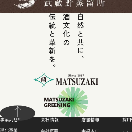
伝統と革新を。
酒文化の
自然と共に、
事業内容
会社情報
店舗情報
採用
TOP
緑化事業
会社概要
中福本店