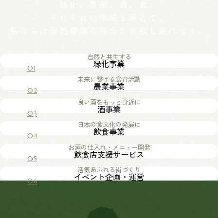
緑化、農業、酒、食。
それぞれの事業を通じて、
私たちは自然環境の保全に
貢献し続けます。
自然と共生する
緑化事業
未来に繋げる食育活動
農業事業
良い酒をもっと身近に
酒事業
日本の食文化の発展に
飲食事業
お酒の仕入れ・メニュー開発
飲食店支援サービス
活気あふれる街づくり
イベント企画・運営