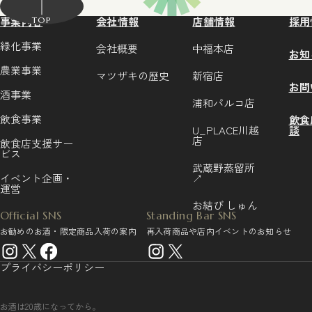
事業内容
会社情報
店舗情報
採用
TOP
緑化事業
会社概要
中福本店
お知
農業事業
マツザキの歴史
新宿店
お問
酒事業
浦和パルコ店
飲食事業
飲食
U_PLACE川越
談
店
飲食店支援サー
ビス
武蔵野蒸留所
イベント企画・
↗
運営
お結び しゅん
Official SNS
Standing Bar SNS
お勧めのお酒・限定商品入荷の案内
再入荷商品や店内イベントのお知らせ
プライバシーポリシー
お酒は20歳になってから。