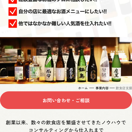
店舗情報
マツザキについて
農業事業
会社概要
酒事業
店舗一覧
マツザキの歴史
飲食事業
マツザキ 中福本店
飲食店支援サービス
マツザキ 新宿店
イベント企画・運営
マツザキ 浦和パルコ店
ツザキ U_PLACE 川越店
tanding Bar MATSUZAKI
武蔵野蒸留所 ↗
お問い合わせ
ホーム
事業内容
飲食店支援
お結び しゅん
お問い合わせ・ご相談
創業以来、数々の飲食店を
繁盛させてきたノウハウで
コンサルティングから仕入れまで