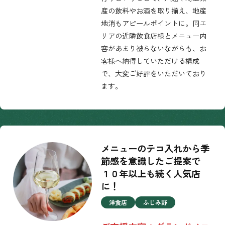
産の飲料やお酒を取り揃え、地産
地消もアピールポイントに。同エ
リアの近隣飲食店様とメニュー内
容があまり被らないながらも、お
客様へ納得していただける構成
で、大変ご好評をいただいており
ます。
メニューのテコ入れから季
節感を意識したご提案で
１０年以上も続く人気店
に！
洋食店
ふじみ野