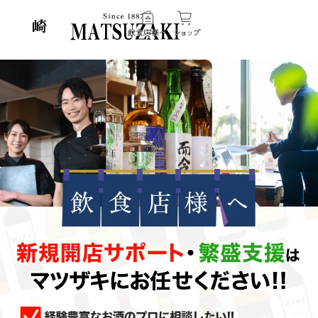
飲食店様へ
ショップ
伝
マツザキの事業一覧
緑化事業