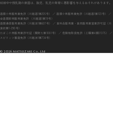
妊娠中や授乳期の飲酒は、胎児、乳児の発育に悪影響を与えるおそれがあります。
酒類小売販売業免許（川越酒1第205号） ／ 酒類小売販売業免許（川越酒1第123号） ／
全酒類卸売販売業免許 （川越酒1第19号）
酒類通信販売業免許（川越法1第607号） ／ 食料品販売業・食肉販売業営業許可証（川
食収第1-290号）
たばこ小売販売業許可証（関財た第1081号） ／ 危険物取扱免許（乙種第4類01375） ／
スピリッツ製造免許（川越法1第734号）
© 2026 MATSUZAKI Co., Ltd