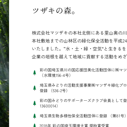
ツザキの森。
株式会社マツザキの本社北側にある里山奥の川
本社敷地までの山林区の緑化保全活動を平成2
いたしました。“水・土・緑・空気”と生きる
企業の垣根を越えて地域に貢献する活動をめざ
彩の国埼玉県川の国応援団美化活動団体に㈱マツ
（水環境156-4号）
埼玉県みどりの活動支援事業㈱マツザキ緑化プロ
登録 （536-2号）
彩の国みどりのサポーターズクラブ会員として登
13600014）
埼玉県生物多様性保全活動団体に登録 （第81号
2018年 彩の国埼玉環境大賞 奨励賞受賞