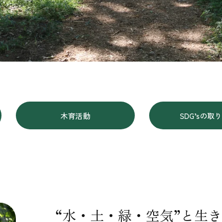
木育活動
SDG’sの取
“水・土・緑・空気”と生