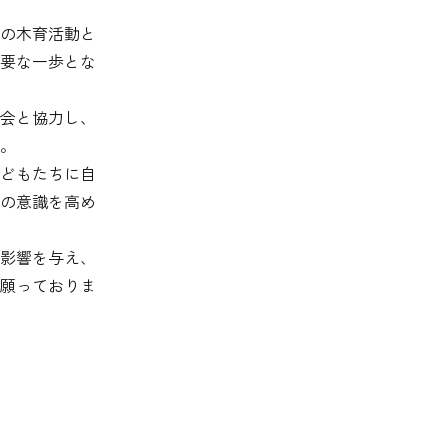
園の木育活動と
要な一歩とな
会と協力し、
。
どもたちに自
の意識を高め
影響を与え、
願っておりま