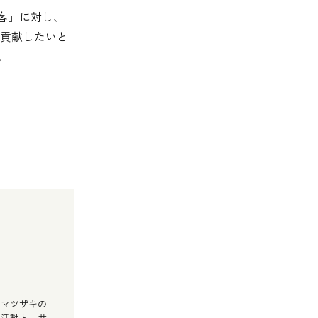
客」に対し、
貢献したいと
。
「マツザキの
持活動と、井