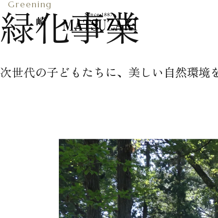
緑化事業
伝統と革新を。
酒文化の
自然と共に、
次世代の子どもたちに、美しい自然環境
マツザキの事業一覧
緑化事業
農業事業
酒事業
飲食事業
飲食店支援サービス
イベント企画・運営