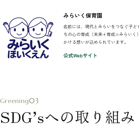
みらいく保育園
名前には、現代とみらいをつなぐ子ど
ちの心の育成（未来+育成=みらいく
かける想いが込められています。
公式Webサイト
03
Greening
SDG’sへの取り組み