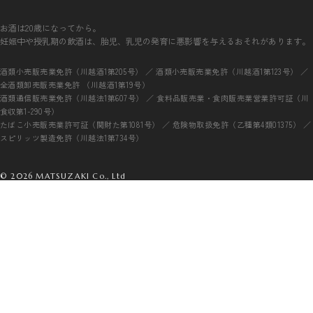
お酒は20歳になってから。
妊娠中や授乳期の飲酒は、胎児、乳児の発育に悪影響を与えるおそれがあります。
酒類小売販売業免許（川越酒1第205号） ／ 酒類小売販売業免許（川越酒1第123号） ／
全酒類卸売販売業免許 （川越酒1第19号）
酒類通信販売業免許（川越法1第607号） ／ 食料品販売業・食肉販売業営業許可証（川
食収第1-290号）
たばこ小売販売業許可証（関財た第1081号） ／ 危険物取扱免許（乙種第4類01375） ／
スピリッツ製造免許（川越法1第734号）
© 2026 MATSUZAKI Co., Ltd