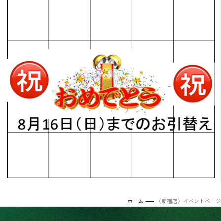
マツザキの事業一覧
緑化事業
店舗情報
マツザキについて
農業事業
会社概要
酒事業
店舗一覧
マツザキの歴史
飲食事業
マツザキ 中福本店
飲食店支援サービス
マツザキ 新宿店
イベント企画・運営
マツザキ 浦和パルコ店
ツザキ U_PLACE 川越店
tanding Bar MATSUZAKI
武蔵野蒸留所 ↗
お問い合わせ
お結び しゅん
ホーム
（新宿店）イベントページ