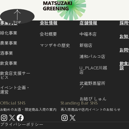
事業内容
会社情報
店舗情報
採用
TOP
緑化事業
会社概要
中福本店
お知
農業事業
マツザキの歴史
新宿店
お問
酒事業
浦和パルコ店
飲食事業
飲食
U_PLACE川越
談
店
飲食店支援サー
ビス
武蔵野蒸留所
イベント企画・
↗
運営
お結び しゅん
Official SNS
Standing Bar SNS
お勧めのお酒・限定商品入荷の案内
再入荷商品や店内イベントのお知らせ
プライバシーポリシー