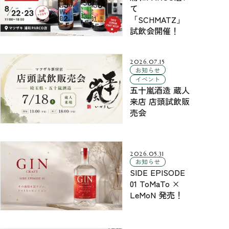
て
「SCHMATZ」
試飲会開催！
2026.07.15
お知らせ
イベント
五十嵐酒造 蔵人
来店 店頭試飲販
売会
2026.05.31
お知らせ
SIDE EPISODE
01 ToMaTo ×
LeMoN 発売！