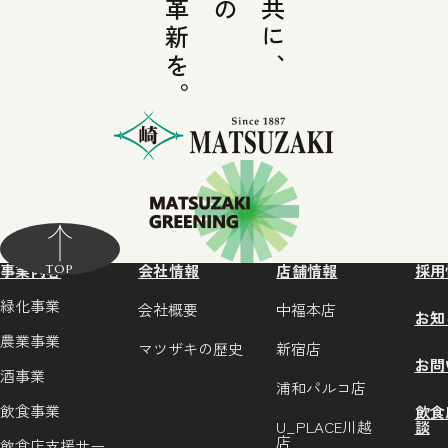
伝統と革新を。
事業内容
会社情報
店舗情報
採用
TOP
緑化事業
会社概要
中福本店
お知
農業事業
マツザキの歴史
新宿店
お問
酒事業
浦和パルコ店
飲食事業
飲食
U_PLACE川越
談
店
飲食店支援サー