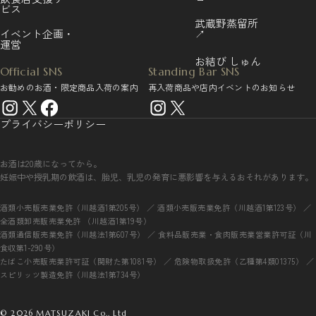
ビス
武蔵野蒸留所
イベント企画・
↗
運営
お結び しゅん
Official SNS
Standing Bar SNS
お勧めのお酒・限定商品入荷の案内
再入荷商品や店内イベントのお知らせ
プライバシーポリシー
お酒は20歳になってから。
妊娠中や授乳期の飲酒は、胎児、乳児の発育に悪影響を与えるおそれがあります。
酒類小売販売業免許（川越酒1第205号） ／ 酒類小売販売業免許（川越酒1第123号） ／
全酒類卸売販売業免許 （川越酒1第19号）
酒類通信販売業免許（川越法1第607号） ／ 食料品販売業・食肉販売業営業許可証（川
食収第1-290号）
たばこ小売販売業許可証（関財た第1081号） ／ 危険物取扱免許（乙種第4類01375） ／
スピリッツ製造免許（川越法1第734号）
© 2026 MATSUZAKI Co., Ltd