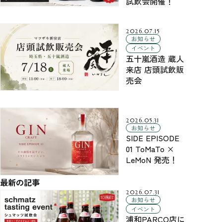
試飲会開催！
2026.07.15
お知らせ
イベント
五十嵐酒造 蔵人
来店 店頭試飲販
売会
2026.05.31
お知らせ
SIDE EPISODE
01 ToMaTo ×
LeMoN 発売！
最新の記事
2026.07.31
お知らせ
イベント
浦和PARCO店に