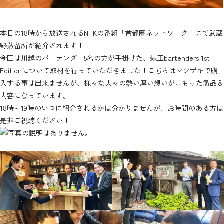
マツザキの事業一覧
本日の18時から放送されるNHKの番組「首都圏ネットワーク」にて武蔵
緑化事業
野蒸留所が紹介されます！
店舗情報
マツザキについて
今回は川越のバーテンダー5名の方が手掛けた、棘玉bartenders 1st
農業事業
Editionについて取材を行っていただきました！こちらはマツザキで購
会社概要
酒事業
入する事は出来ませんが、様々な人々の熱い厚い想いがこもった製品＆
店舗一覧
マツザキの歴史
飲食事業
内容になっています。
マツザキ 中福本店
18時～19時のいつに紹介されるかは分かりませんが、お時間のある方は
飲食店支援サービス
是非ご視聴ください！
マツザキ 新宿店
イベント企画・運営
マツザキ 浦和パルコ店
ツザキ U_PLACE 川越店
tanding Bar MATSUZAKI
武蔵野蒸留所 ↗
お問い合わせ
お結び しゅん