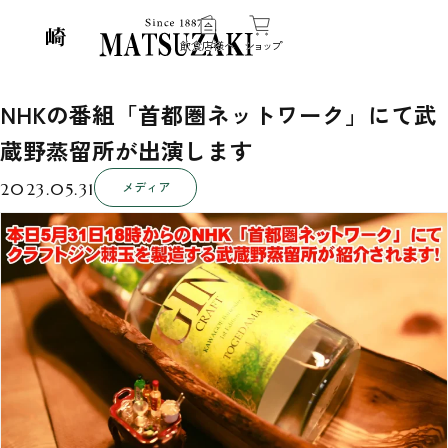
飲食店様へ
ショップ
NHKの番組「首都圏ネットワーク」にて武
蔵野蒸留所が出演します
メディア
2023.05.31
伝