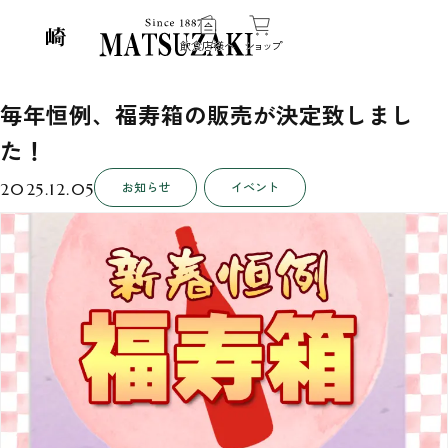
飲食店様へ
ショップ
毎年恒例、福寿箱の販売が決定致しまし
た！
お知らせ
イベント
2025.12.05
伝