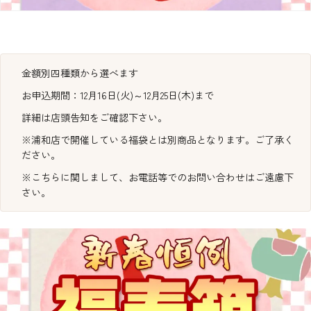
マツザキの事業一覧
緑化事業
金額別四種類から選べます
店舗情報
マツザキについて
農業事業
お申込期間：12月16日(火)～12月25日(木)まで
会社概要
酒事業
詳細は店頭告知をご確認下さい。
店舗一覧
マツザキの歴史
飲食事業
※浦和店で開催している福袋とは別商品となります。ご了承く
マツザキ 中福本店
ださい。
飲食店支援サービス
マツザキ 新宿店
※こちらに関しまして、お電話等でのお問い合わせはご遠慮下
イベント企画・運営
さい。
マツザキ 浦和パルコ店
ツザキ U_PLACE 川越店
tanding Bar MATSUZAKI
武蔵野蒸留所 ↗
お問い合わせ
お結び しゅん