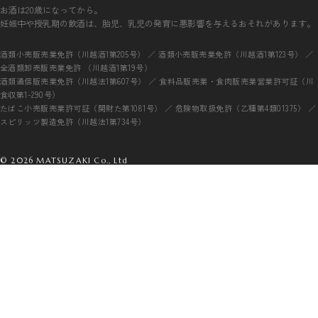
お酒は20歳になってから。
妊娠中や授乳期の飲酒は、胎児、乳児の発育に悪影響を与えるおそれがあります。
酒類小売販売業免許（川越酒1第205号） ／ 酒類小売販売業免許（川越酒1第123号） ／
全酒類卸売販売業免許 （川越酒1第19号）
酒類通信販売業免許（川越法1第607号） ／ 食料品販売業・食肉販売業営業許可証（川
食収第1-290号）
たばこ小売販売業許可証（関財た第1081号） ／ 危険物取扱免許（乙種第4類01375） ／
スピリッツ製造免許（川越法1第734号）
© 2026 MATSUZAKI Co., Ltd