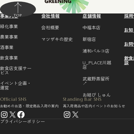
事業内容
会社情報
店舗情報
採用
TOP
緑化事業
会社概要
中福本店
お知
農業事業
マツザキの歴史
新宿店
お問
酒事業
浦和パルコ店
飲食事業
飲食
U_PLACE川越
談
店
飲食店支援サー
ビス
武蔵野蒸留所
イベント企画・
↗
運営
お結び しゅん
Official SNS
Standing Bar SNS
お勧めのお酒・限定商品入荷の案内
再入荷商品や店内イベントのお知らせ
プライバシーポリシー