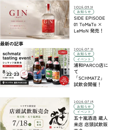
2026.05.31
お知らせ
SIDE EPISODE
01 ToMaTo ×
LeMoN 発売！
最新の記事
2026.07.31
お知らせ
イベント
浦和PARCO店に
て
「SCHMATZ」
試飲会開催！
2026.07.15
お知らせ
イベント
五十嵐酒造 蔵人
来店 店頭試飲販